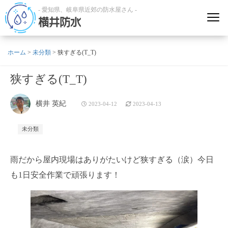
- 愛知県、岐阜県近郊の防水屋さん -
横井防水
ホーム
>
未分類
>
狭すぎる(T_T)
狭すぎる(T_T)
横井 英紀
2023-04-12
2023-04-13
未分類
雨だから屋内現場はありがたいけど狭すぎる（涙）今日
も1日安全作業で頑張ります！