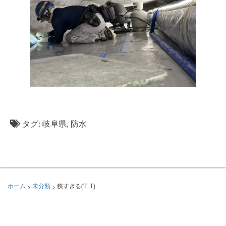
タグ:
岐阜県
,
防水
>
>
ホーム
未分類
狭すぎる(T_T)