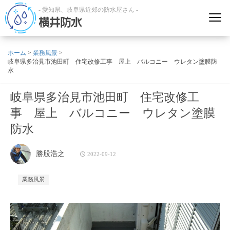
- 愛知県、岐阜県近郊の防水屋さん -
横井防水
ホーム
>
業務風景
>
岐阜県多治見市池田町 住宅改修工事 屋上 バルコニー ウレタン塗膜防
水
岐阜県多治見市池田町 住宅改修工
事 屋上 バルコニー ウレタン塗膜
防水
勝股浩之
2022-09-12
業務風景