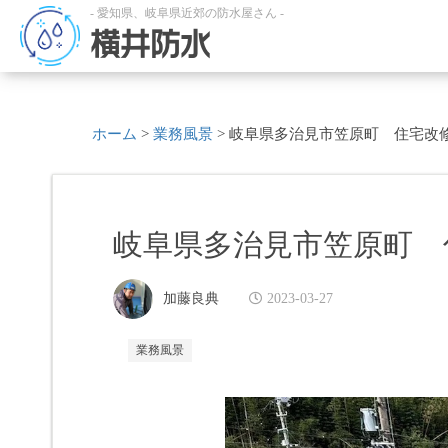
- 愛知県、岐阜県近郊の防水屋さん -
横井防水
ホーム
>
業務風景
>
岐阜県多治見市笠原町 住宅改
岐阜県多治見市笠原町 
加藤良典
2023-03-27
業務風景