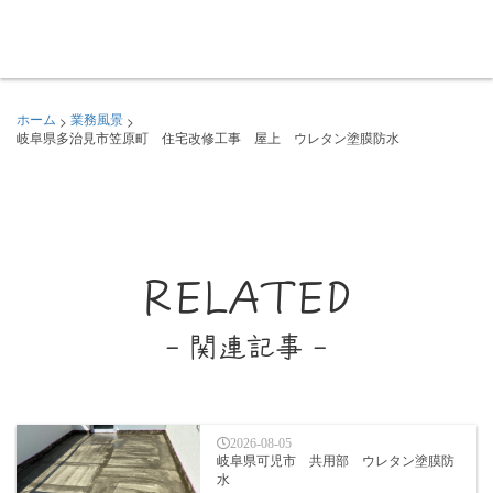
>
>
ホーム
業務風景
岐阜県多治見市笠原町 住宅改修工事 屋上 ウレタン塗膜防水
RELATED
- 関連記事 -
2026-08-05
岐阜県可児市 共用部 ウレタン塗膜防
水