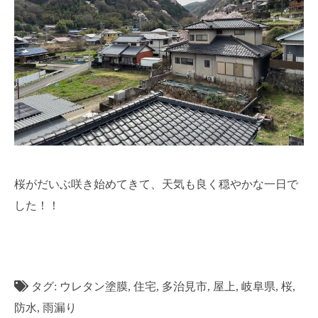
桜がだいぶ咲き始めてきて、天気も良く穏やかな一日で
した！！
タグ:
ウレタン塗膜
,
住宅
,
多治見市
,
屋上
,
岐阜県
,
桜
,
防水
,
雨漏り