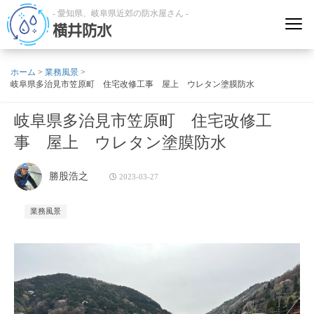
- 愛知県、岐阜県近郊の防水屋さん -
横井防水
ホーム
>
業務風景
>
岐阜県多治見市笠原町 住宅改修工事 屋上 ウレタン塗膜防水
岐阜県多治見市笠原町 住宅改修工
事 屋上 ウレタン塗膜防水
勝股浩之
2023-03-27
業務風景