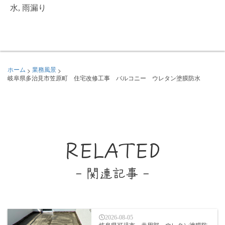
水
,
雨漏り
>
>
ホーム
業務風景
岐阜県多治見市笠原町 住宅改修工事 バルコニー ウレタン塗膜防水
RELATED
- 関連記事 -
2026-08-05