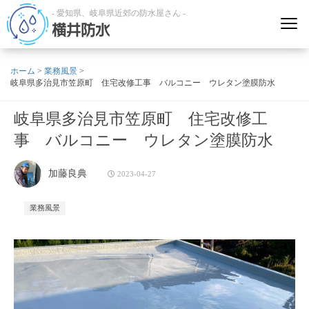
- 愛知県、岐阜県近郊の防水屋さん -
横井防水
ホーム
>
業務風景
>
岐阜県多治見市笠原町 住宅改修工事 バルコニー ウレタン塗膜防水
岐阜県多治見市笠原町 住宅改修工
事 バルコニー ウレタン塗膜防水
加藤良典
2023-04-27
業務風景