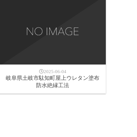
2025-06-04
岐阜県土岐市駄知町屋上ウレタン塗布
防水絶縁工法