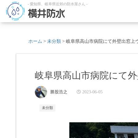
- 愛知県、岐阜県近郊の防水屋さん -
横井防水
ホーム
>
未分類
>
岐阜県高山市病院にて外壁出窓上
岐阜県高山市病院にて外
勝股浩之
2023-06-05
未分類