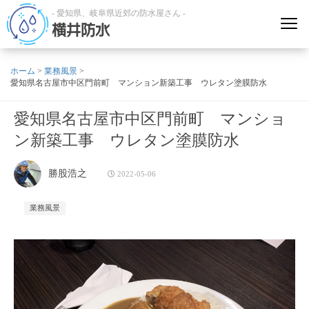
- 愛知県、岐阜県近郊の防水屋さん -
横井防水
ホーム
>
業務風景
>
愛知県名古屋市中区門前町 マンション新築工事 ウレタン塗膜防水
愛知県名古屋市中区門前町 マンショ
ン新築工事 ウレタン塗膜防水
勝股浩之
2022-05-06
業務風景