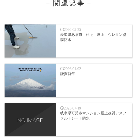
- 関連記事 -
2026-05-25
愛知県あま市 住宅 屋上 ウレタン塗
膜防水
2026-01-02
謹賀新年
2025-07-19
岐阜県可児市マンション屋上改質アスフ
ァルトシート防水