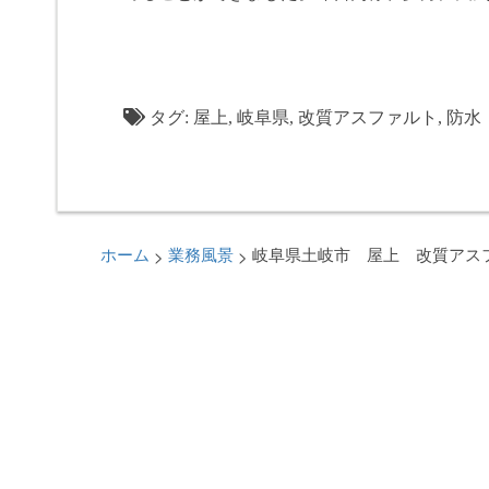
タグ:
屋上
,
岐阜県
,
改質アスファルト
,
防水
>
>
ホーム
業務風景
岐阜県土岐市 屋上 改質アス