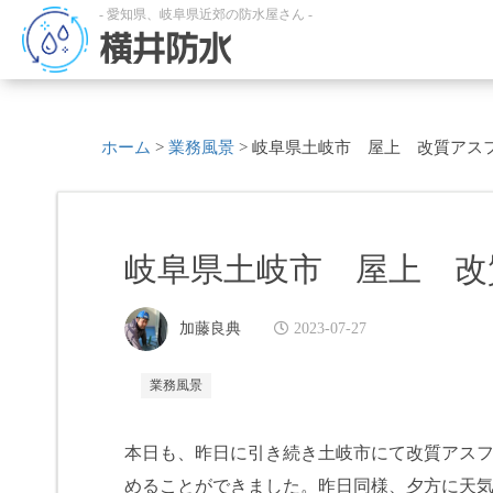
- 愛知県、岐阜県近郊の防水屋さん -
横井防水
ホーム
>
業務風景
>
岐阜県土岐市 屋上 改質アス
岐阜県土岐市 屋上 改
加藤良典
2023-07-27
業務風景
本日も、昨日に引き続き土岐市にて改質アス
めることができました。昨日同様、夕方に天