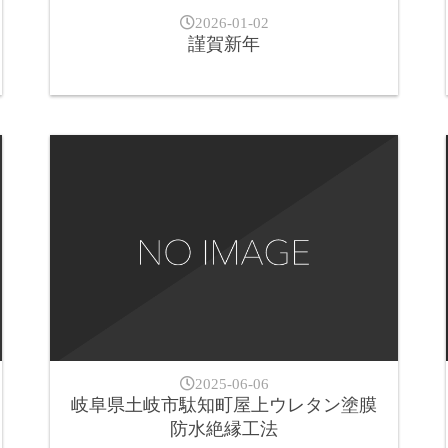
2026-01-02
謹賀新年
2025-06-06
岐阜県土岐市駄知町屋上ウレタン塗膜
防水絶縁工法