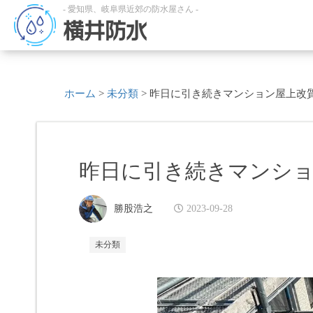
- 愛知県、岐阜県近郊の防水屋さん -
横井防水
ホーム
>
未分類
>
昨日に引き続きマンション屋上改
昨日に引き続きマンシ
勝股浩之
2023-09-28
未分類