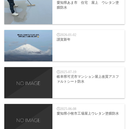
愛知県あま市 住宅 屋上 ウレタン塗
膜防水
2026-01-02
謹賀新年
2025-07-19
岐阜県可児市マンション屋上改質アスフ
ァルトシート防水
2025-06-08
愛知県小牧市工場屋上ウレタン塗膜防水