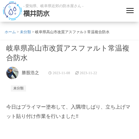
- 愛知県、岐阜県近郊の防水屋さん -
横井防水
ホーム
>
未分類
>
岐阜県高山市改質アスファルト常温複合防水
岐阜県高山市改質アスファルト常温複
合防水
勝股浩之
2023-11-08
2023-11-22
未分類
今日はプライマー塗布して、入隅増しばり、立ち上げマ
ット貼り付け作業を行いました‼️