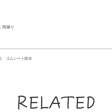
水
,
雨漏り
上 ゴムシート防水
RELATED