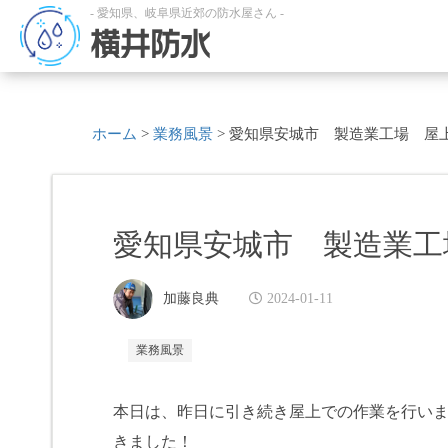
- 愛知県、岐阜県近郊の防水屋さん -
横井防水
ホーム
>
業務風景
>
愛知県安城市 製造業工場 屋
愛知県安城市 製造業工
加藤良典
2024-01-11
業務風景
本日は、昨日に引き続き屋上での作業を行い
きました！