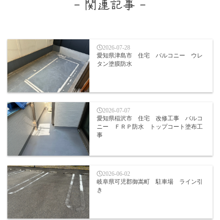
- 関連記事 -
2026-07-28
愛知県津島市 住宅 バルコニー ウレ
タン塗膜防水
2026-07-07
愛知県稲沢市 住宅 改修工事 バルコ
ニー ＦＲＰ防水 トップコート塗布工
事
2026-06-02
岐阜県可児郡御嵩町 駐車場 ライン引
き