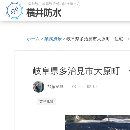
- 愛知県、岐阜県近郊の防水屋さん -
横井防水
ホーム
>
業務風景
>
岐阜県多治見市大原町 住宅 
岐阜県多治見市大原町 
加藤良典
2024-02-10
業務風景