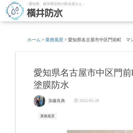
- 愛知県、岐阜県近郊の防水屋さん -
横井防水
ホーム
>
業務風景
>
愛知県名古屋市中区門前町 マ
愛知県名古屋市中区門前
塗膜防水
加藤良典
2022-05-28
業務風景