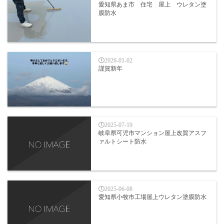
愛知県あま市 住宅 屋上 ウレタン塗
膜防水
2026-01-02
謹賀新年
2025-07-19
岐阜県可児市マンション屋上改質アスフ
ァルトシート防水
2025-06-08
愛知県小牧市工場屋上ウレタン塗膜防水