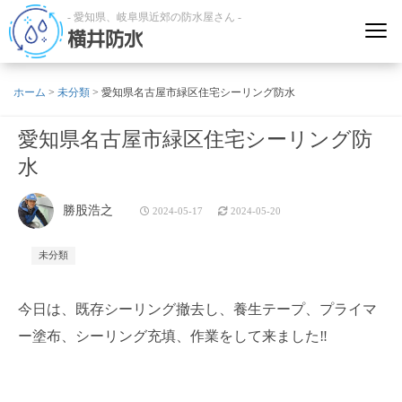
- 愛知県、岐阜県近郊の防水屋さん -
横井防水
ホーム
>
未分類
>
愛知県名古屋市緑区住宅シーリング防水
愛知県名古屋市緑区住宅シーリング防
水
勝股浩之
2024-05-17
2024-05-20
未分類
今日は、既存シーリング撤去し、養生テープ、プライマ
ー塗布、シーリング充填、作業をして来ました‼️