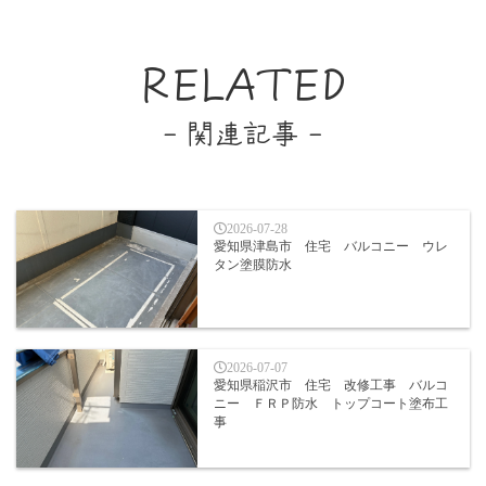
RELATED
- 関連記事 -
2026-07-28
愛知県津島市 住宅 バルコニー ウレ
タン塗膜防水
2026-07-07
愛知県稲沢市 住宅 改修工事 バルコ
ニー ＦＲＰ防水 トップコート塗布工
事