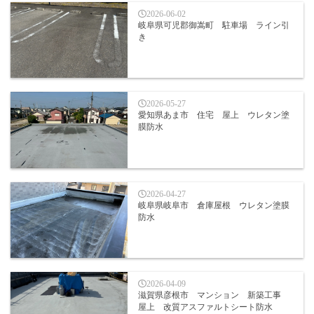
2026-06-02
岐阜県可児郡御嵩町 駐車場 ライン引
き
2026-05-27
愛知県あま市 住宅 屋上 ウレタン塗
膜防水
2026-04-27
岐阜県岐阜市 倉庫屋根 ウレタン塗膜
防水
2026-04-09
滋賀県彦根市 マンション 新築工事
屋上 改質アスファルトシート防水