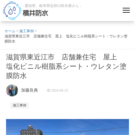
- 愛知県、岐阜県近郊の防水屋さん -
横井防水
ホーム
>
施工事例
>
滋賀県東近江市 店舗兼住宅 屋上 塩化ビニル樹脂系シート・ウレタン塗
膜防水
滋賀県東近江市 店舗兼住宅 屋上
塩化ビニル樹脂系シート・ウレタン塗
膜防水
加藤良典
2024-06-15
施工事例