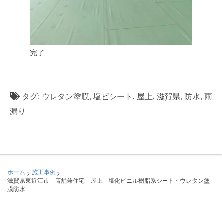
完了
タグ:
ウレタン塗膜
,
塩ビシート
,
屋上
,
滋賀県
,
防水
,
雨
漏り
>
>
ホーム
施工事例
滋賀県東近江市 店舗兼住宅 屋上 塩化ビニル樹脂系シート・ウレタン塗
膜防水