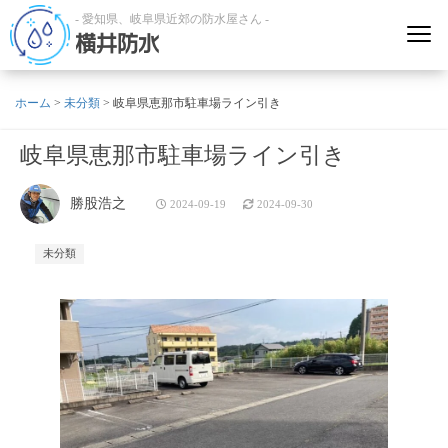
- 愛知県、岐阜県近郊の防水屋さん -
横井防水
ホーム
>
未分類
>
岐阜県恵那市駐車場ライン引き
岐阜県恵那市駐車場ライン引き
勝股浩之
2024-09-19
2024-09-30
未分類