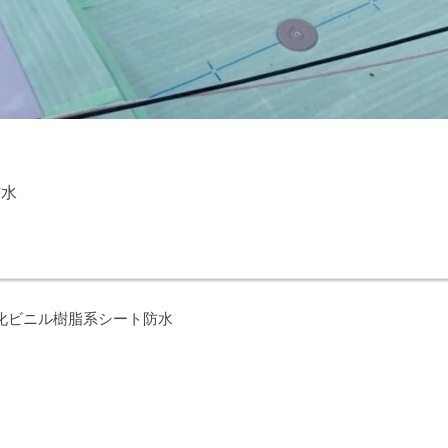
防水
化ビニル樹脂系シート防水