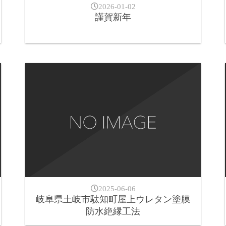
2026-01-02
謹賀新年
2025-06-06
岐阜県土岐市駄知町屋上ウレタン塗膜
防水絶縁工法