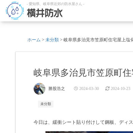
- 愛知県、岐阜県近郊の防水屋さん -
横井防水
ホーム
>
未分類
>
岐阜県多治見市笠原町住宅屋上塩
岐阜県多治見市笠原町住
勝股浩之
2024-03-30
2024-10-23
未分類
今日は、緩衝シート貼り付けして鋼板、ディスク