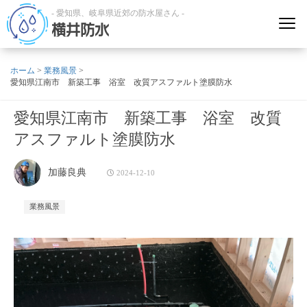
- 愛知県、岐阜県近郊の防水屋さん -
横井防水
ホーム
>
業務風景
>
愛知県江南市 新築工事 浴室 改質アスファルト塗膜防水
愛知県江南市 新築工事 浴室 改質
アスファルト塗膜防水
加藤良典
2024-12-10
業務風景