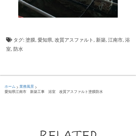
タグ:
塗膜
,
愛知県
,
改質アスファルト
,
新築
,
江南市
,
浴
室
,
防水
>
>
ホーム
業務風景
愛知県江南市 新築工事 浴室 改質アスファルト塗膜防水
RELATED