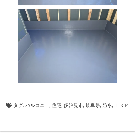
タグ:
バルコニー
,
住宅
,
多治見市
,
岐阜県
,
防水
,
ＦＲＰ