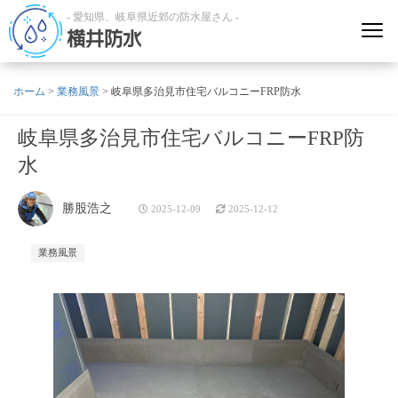
- 愛知県、岐阜県近郊の防水屋さん -
横井防水
ホーム
>
業務風景
>
岐阜県多治見市住宅バルコニーFRP防水
岐阜県多治見市住宅バルコニーFRP防
水
勝股浩之
2025-12-09
2025-12-12
業務風景