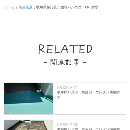
>
>
ホーム
業務風景
岐阜県多治見市住宅バルコニーFRP防水
RELATED
- 関連記事 -
2026-08-07
岐阜県可児市 共用部 ウレタン塗膜防
水
2026-08-05
岐阜県可児市 共用部 ウレタン塗膜防