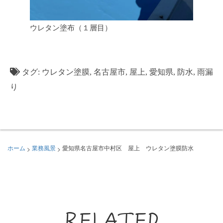
ウレタン塗布（１層目）
タグ:
ウレタン塗膜
,
名古屋市
,
屋上
,
愛知県
,
防水
,
雨漏
り
>
>
ホーム
業務風景
愛知県名古屋市中村区 屋上 ウレタン塗膜防水
RELATED