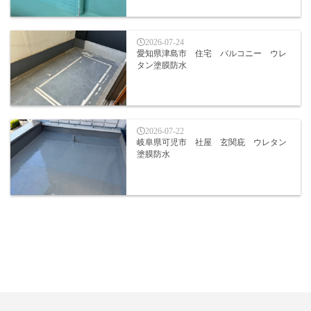
2026-07-24
愛知県津島市 住宅 バルコニー ウレ
タン塗膜防水
2026-07-22
岐阜県可児市 社屋 玄関庇 ウレタン
塗膜防水