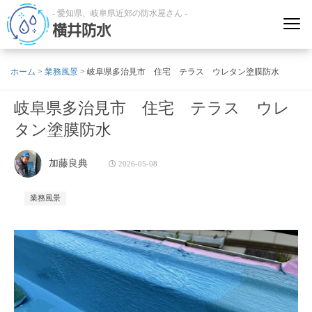
- 愛知県、岐阜県近郊の防水屋さん -
横井防水
ホーム
>
業務風景
>
岐阜県多治見市 住宅 テラス ウレタン塗膜防水
岐阜県多治見市 住宅 テラス ウレ
タン塗膜防水
加藤良典
2026-05-08
業務風景