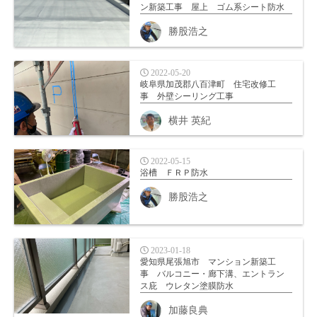
ン新築工事 屋上 ゴム系シート防水
勝股浩之
2022-05-20
岐阜県加茂郡八百津町 住宅改修工
事 外壁シーリング工事
横井 英紀
2022-05-15
浴槽 ＦＲＰ防水
勝股浩之
2023-01-18
愛知県尾張旭市 マンション新築工
事 バルコニー・廊下溝、エントラン
ス庇 ウレタン塗膜防水
加藤良典