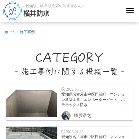
- 愛知県、岐阜県近郊の防水屋さん -
横井防水
ホーム
>
施工事例
CATEGORY
- 施工事例に関する投稿一覧 -
2022-05-23
愛知県名古屋市中区門前町 マンショ
ン新築工事 エレベーターピット パ
ラテックス防水
勝股浩之
2023-01-18
愛知県名古屋市中区門前町 マンショ