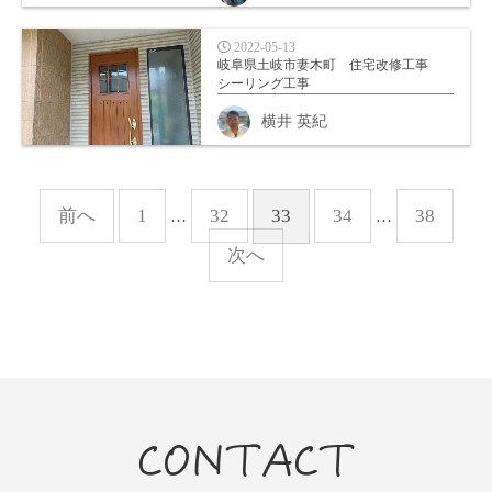
2022-05-13
岐阜県土岐市妻木町 住宅改修工事
シーリング工事
横井 英紀
前へ
1
32
33
34
38
…
…
次へ
CONTACT