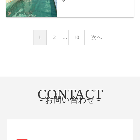
1
2
10
次へ
…
CONTACT
- お問い合わせ -