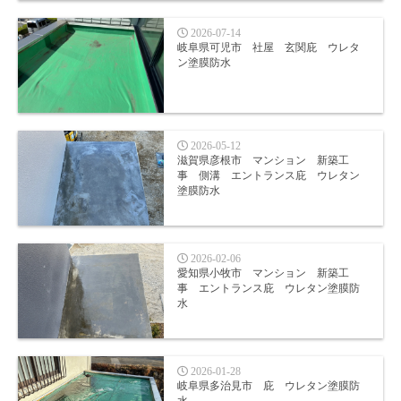
2026-07-14
岐阜県可児市 社屋 玄関庇 ウレタ
ン塗膜防水
2026-05-12
滋賀県彦根市 マンション 新築工
事 側溝 エントランス庇 ウレタン
塗膜防水
2026-02-06
愛知県小牧市 マンション 新築工
事 エントランス庇 ウレタン塗膜防
水
2026-01-28
岐阜県多治見市 庇 ウレタン塗膜防
水