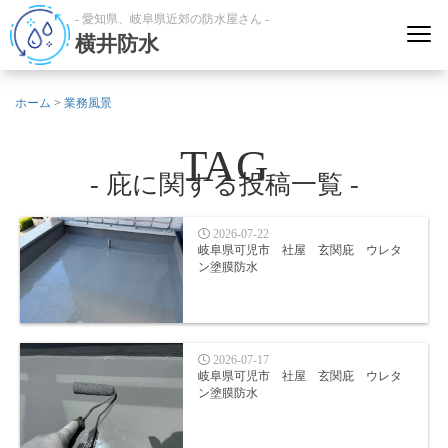
- 愛知県、岐阜県近郊の防水屋さん -
横井防水
ホーム
>
業務風景
TAG
- 庇に関する投稿一覧 -
2026-07-22
岐阜県可児市 社屋 玄関庇 ウレタ
ン塗膜防水
2026-07-17
岐阜県可児市 社屋 玄関庇 ウレタ
ン塗膜防水