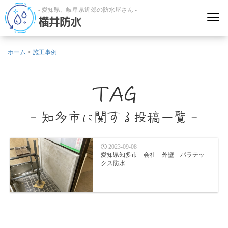
- 愛知県、岐阜県近郊の防水屋さん -
横井防水
ホーム
>
施工事例
TAG
- 知多市に関する投稿一覧 -
2023-09-08
愛知県知多市 会社 外壁 パラテッ
クス防水