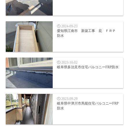
2024-09-23
愛知県江南市 新築工事 庇 ＦＲＰ
防水
2023-10-02
岐阜県多治見市住宅バルコニーFRP防水
2023-09-29
岐阜県中津川市馬籠住宅バルコニーFRP
防水