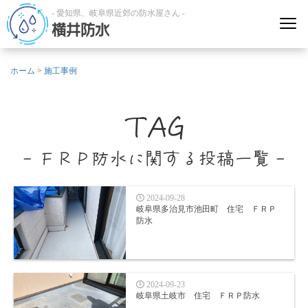
- 愛知県、岐阜県近郊の防水屋さん -
横井防水
ホーム
>
施工事例
TAG
- ＦＲＰ防水に関する投稿一覧 -
2024-09-28
岐阜県多治見市池田町 住宅 ＦＲＰ
防水
2024-09-23
岐阜県土岐市 住宅 ＦＲＰ防水