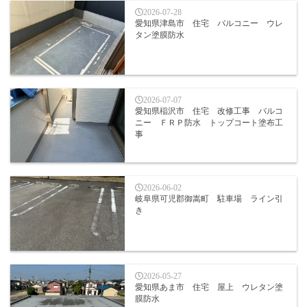
2026-07-28
愛知県津島市 住宅 バルコニー ウレ
タン塗膜防水
2026-07-07
愛知県稲沢市 住宅 改修工事 バルコ
ニー ＦＲＰ防水 トップコート塗布工
事
2026-06-02
岐阜県可児郡御嵩町 駐車場 ライン引
き
2026-05-27
愛知県あま市 住宅 屋上 ウレタン塗
膜防水